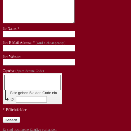
Ihr Name: *
Ihre E-Mail-Adresse: *
(wird nicht angezeigt)
Ihre Website:
Captcha:
(Spam-Schutz-Code)
Bitte geben Sie den Code ein
↺
* Pflichtfelder
Senden
Es sind noch keine Einträge vorhanden.